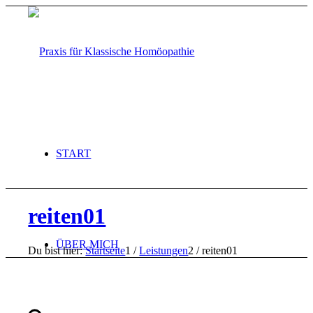
START
reiten01
ÜBER MICH
Du bist hier:
Startseite
1
/
Leistungen
2
/
reiten01