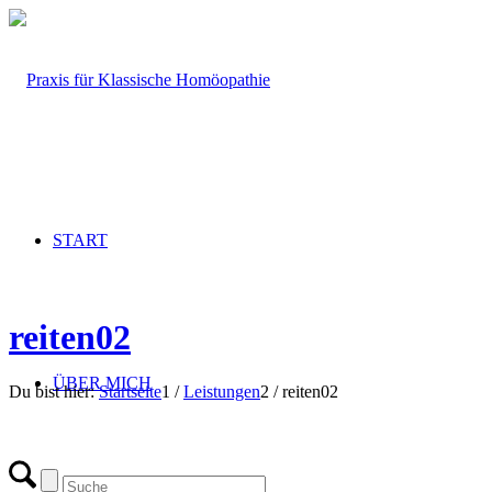
START
reiten02
ÜBER MICH
Du bist hier:
Startseite
1
/
Leistungen
2
/
reiten02