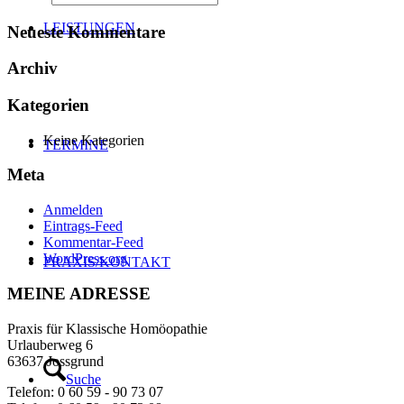
LEISTUNGEN
Neueste Kommentare
Archiv
Kategorien
Keine Kategorien
TERMINE
Meta
Anmelden
Eintrags-Feed
Kommentar-Feed
WordPress.org
PRAXIS/KONTAKT
MEINE ADRESSE
Praxis für Klassische Homöopathie
Urlauberweg 6
63637 Jossgrund
Suche
Telefon: 0 60 59 - 90 73 07