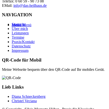
Telefax: 0 60 59 - 90 73 08
EMail:
info@das-heilhaus.de
NAVIGATION
Startseite
Menü
Menü
Über mich
Leistungen
Termine
Praxis/Kontakt
Datenschutz
Impressum
QR-Code für Mobil
Meine Webseite bequem über den QR-Code auf Ihr mobiles Gerät.
Lieb Links
Diana Schneckenberg
Christel Veciana