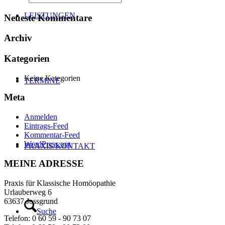
LEISTUNGEN
Neueste Kommentare
Archiv
Kategorien
Keine Kategorien
TERMINE
Meta
Anmelden
Eintrags-Feed
Kommentar-Feed
WordPress.org
PRAXIS/KONTAKT
MEINE ADRESSE
Praxis für Klassische Homöopathie
Urlauberweg 6
63637 Jossgrund
Suche
Telefon: 0 60 59 - 90 73 07