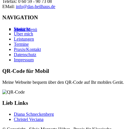
Telefax: 0 60 59 - 90 73 08
EMail:
info@das-heilhaus.de
NAVIGATION
Startseite
Menü
Menü
Über mich
Leistungen
Termine
Praxis/Kontakt
Datenschutz
Impressum
QR-Code für Mobil
Meine Webseite bequem über den QR-Code auf Ihr mobiles Gerät.
Lieb Links
Diana Schneckenberg
Christel Veciana