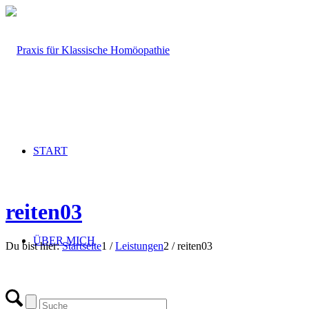
START
reiten03
ÜBER MICH
Du bist hier:
Startseite
1
/
Leistungen
2
/
reiten03